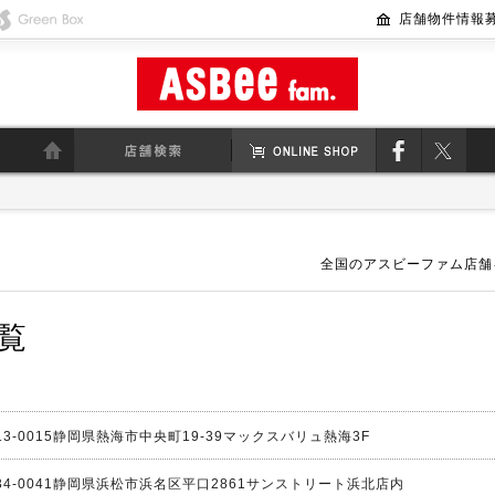
ASBEE KIDS
Greenbox
店舗物件情報
全国のアスビーファム店舗
覧
3-0015
静岡県熱海市中央町19-39マックスバリュ熱海3F
4-0041
静岡県浜松市浜名区平口2861サンストリート浜北店内