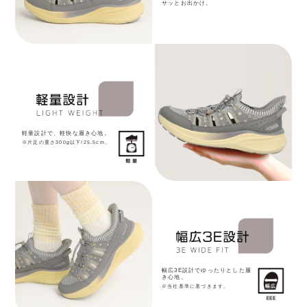
サッとお出かけ。
軽量設計で、軽快な履き心地。
※片足の重さ300g以下/25.5cm。
幅広3E設計でゆったりとした履
き心地。
※当社基準に基づきます。