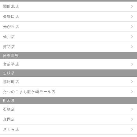
関町北店
矢野口店
光が丘店
仙川店
河辺店
神奈川県
宮前平店
茨城県
那珂町店
たつのこまち龍ケ崎モール店
栃木県
石橋店
真岡店
さくら店