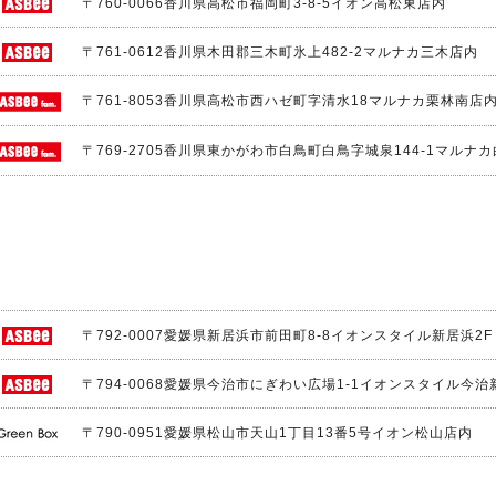
〒760-0066
香川県高松市福岡町3-8-5イオン高松東店内
〒761-0612
香川県木田郡三木町氷上482-2マルナカ三木店内
〒761-8053
香川県高松市西ハゼ町字清水18マルナカ栗林南店
〒769-2705
香川県東かがわ市白鳥町白鳥字城泉144-1マルナ
〒792-0007
愛媛県新居浜市前田町8-8イオンスタイル新居浜2F
〒794-0068
愛媛県今治市にぎわい広場1-1イオンスタイル今治
〒790-0951
愛媛県松山市天山1丁目13番5号イオン松山店内